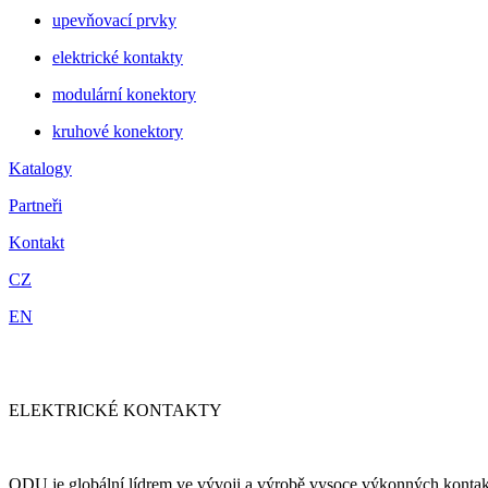
upevňovací prvky
elektrické kontakty
modulární konektory
kruhové konektory
Katalogy
Partneři
Kontakt
CZ
EN
ELEKTRICKÉ KONTAKTY
ODU je globální lídrem ve vývoji a výrobě vysoce výkonných kontaktů 