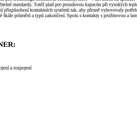
žitelné standardy. Totéž platí pro proudovou kapacitu při vysokých teplo
 přizpůsobení kontaktních systémů tak, aby přesně vyhovovaly potřebá
oké škále průměrů a typů zakončení. Spolu s kontakty s pružinovou a l
NER:
ojení a rozpojení