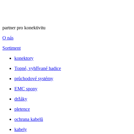
partner pro konektivitu
O nás
Sortiment
konektory
Topné, vyhřívané hadice
průchodové systémy
EMC spony
držáky
pletence
ochrana kabelů
kabely